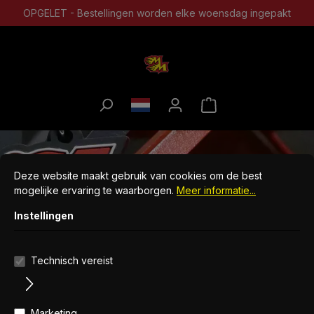
OPGELET - Bestellingen worden elke woensdag ingepakt
Cookie-instellingen
Deze website maakt gebruik van cookies om de best mogelijke erv
Deze website maakt gebruik van cookies om de best
mogelijke ervaring te waarborgen.
Meer informatie...
Instellingen
Technisch vereist
Marketing